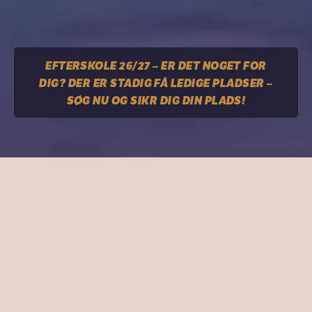
EFTERSKOLE 26/27 – ER DET NOGET FOR
DIG? DER ER STADIG FÅ LEDIGE PLADSER –
SØG NU OG SIKR DIG DIN PLADS!
Hvem er vi?
Vedersø Idrætsefterskole er en efterskole med en
af de stærkeste idrætsprofiler og nogle af de
bedste faciliteter i Danmark, hvor den personlige
udvikling går hånd i hånd med trivsel og tryghed og
en seriøs tilgang til det boglige.